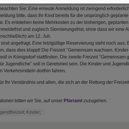
r- und Jugendfreizeit“ teilzunehmen. Für sie besteht bei der 
 beachten Sie: Eine erneute Anmeldung ist zwingend erforderlic
ldung bitte, dass Ihr Kind bereits für die ursprünglich geplante 
. Es entstehen keine Mehrkosten zu der bisherigen, geplanten 
meldefrist und zugleich Stornierungsfrist, ohne dass wir eine
inschließlich) am 12. Juli.
sind angefragt. Eine letztgültige Reservierung steht noch aus. 
n, dass dies klappt! Die Freizeit "Gemeinsam wachsen. Kinder
 soll in Königsdorf stattfinden. Die zweite Freizeit "Gemeinsam 
ür Jugendliche" soll in Geretsried sein. Die Kinder und Jugend
en Verkehrsmitteln dorthin fahren.
r Ihr Verständnis und allen, die sich an der Rettung der Freizeit
tionen bitten wir Sie, auf unser
Pfarramt
zuzugehen.
ugendfreizeit; Kinder;