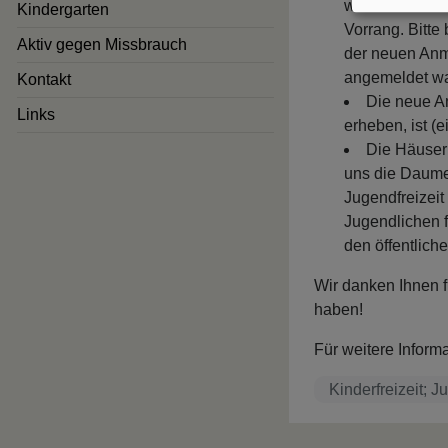
wachsen. Kinde
Kindergarten
Vorrang. Bitte
Aktiv gegen Missbrauch
der neuen Anme
angemeldet war
Kontakt
Die neue An
Links
erheben, ist (e
Die Häuser 
uns die Daume
Jugendfreizeit
Jugendlichen f
den öffentlich
Wir danken Ihnen fü
haben!
Für weitere Informa
Kinderfreizeit; J