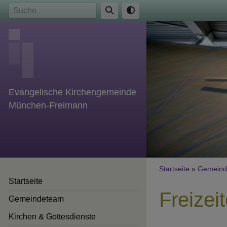
Direkt
Suche
zum
Inhalt
Evangelische Kirchengemeinde
München-Freimann
Breadcr
Startseite
Gemeind
Startseite
Freizei
Gemeindeteam
Kirchen & Gottesdienste