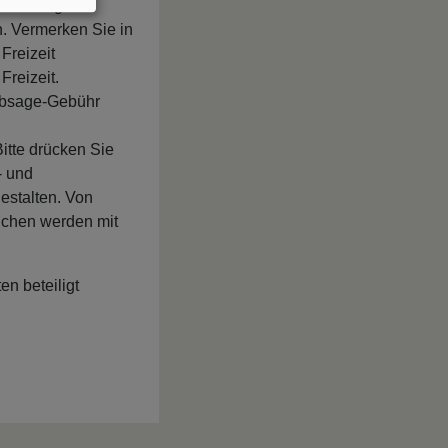
Anmeldung ein
h. Vermerken Sie in
Freizeit
Freizeit.
 Absage-Gebühr
Bitte drücken Sie
- und
gestalten. Von
lichen werden mit
en beteiligt